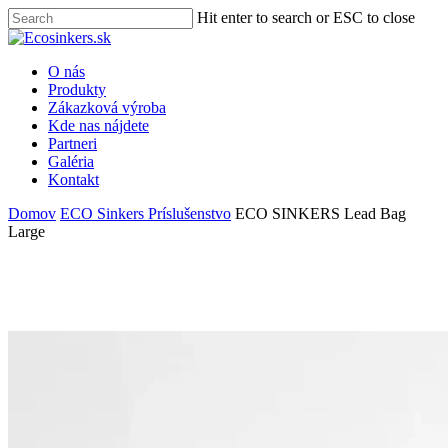
Skip
Hit enter to search or ESC to close
to
Close
main
Search
content
Menu
O nás
Produkty
Zákazková výroba
Kde nas nájdete
Partneri
Galéria
Kontakt
Domov
ECO Sinkers Príslušenstvo
ECO SINKERS Lead Bag
Large