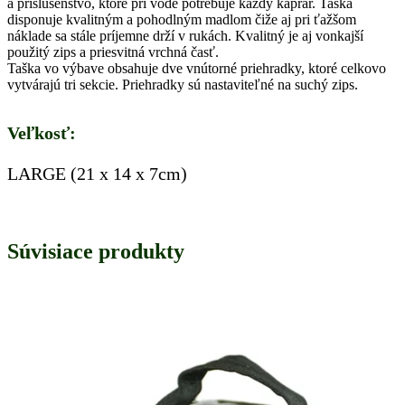
a príslušenstvo, ktoré pri vode potrebuje každý kaprár. Taška
disponuje kvalitným a pohodlným madlom čiže aj pri ťažšom
náklade sa stále príjemne drží v rukách. Kvalitný je aj vonkajší
použitý zips a priesvitná vrchná časť.
Taška vo výbave obsahuje dve vnútorné priehradky, ktoré celkovo
vytvárajú tri sekcie. Priehradky sú nastaviteľné na suchý zips.
Veľkosť:
LARGE (21 x 14 x 7cm)
Súvisiace produkty