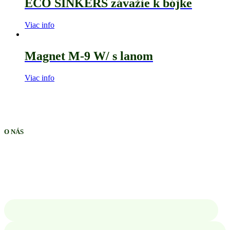
ECO SINKERS závažie k bójke
Viac info
Magnet M-9 W/ s lanom
Viac info
O NÁS