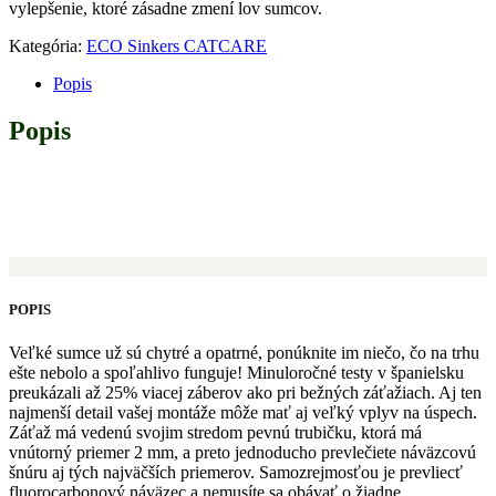
vylepšenie, ktoré zásadne zmení lov sumcov.
Kategória:
ECO Sinkers CATCARE
Popis
Popis
POPIS
Veľké sumce už sú chytré a opatrné, ponúknite im niečo, čo na trhu
ešte nebolo a spoľahlivo funguje! Minuloročné testy v španielsku
preukázali až 25% viacej záberov ako pri bežných záťažiach. Aj ten
najmenší detail vašej montáže môže mať aj veľký vplyv na úspech.
Záťaž má vedenú svojim stredom pevnú trubičku, ktorá má
vnútorný priemer 2 mm, a preto jednoducho prevlečiete náväzcovú
šnúru aj tých najväčších priemerov. Samozrejmosťou je prevliecť
fluorocarbonový náväzec a nemusíte sa obávať o žiadne