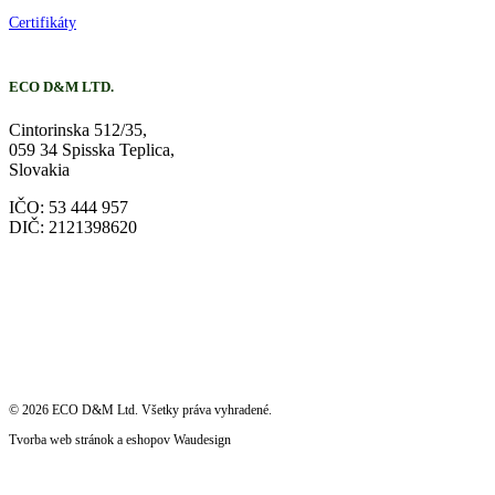
Certifikáty
ECO D&M LTD.
Cintorinska 512/35,
059 34 Spisska Teplica,
Slovakia
IČO: 53 444 957
DIČ: 2121398620
©
2026
ECO D&M Ltd. Všetky práva vyhradené.
Tvorba web stránok a eshopov
Waudesign