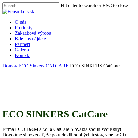
Skip
Hit enter to search or ESC to close
to
Close
main
Search
content
Menu
O nás
Produkty
Zákazková výroba
Kde nas nájdete
Partneri
Galéria
Kontakt
Domov
ECO Sinkers CATCARE
ECO SINKERS CatCare
ECO SINKERS CatCare
Firma ECO D&M s.r.o. a CatCare Slovakia spojili svoje sily!
Dovolíme si povedať, že po rade dlhodobých testov, sme prišli na