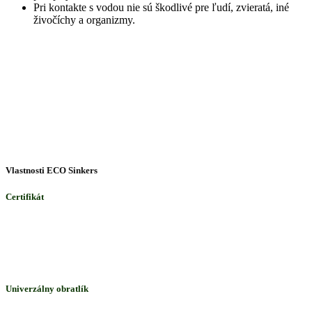
Pri kontakte s vodou nie sú škodlivé pre ľudí, zvieratá, iné
živočíchy a organizmy.
Vlastnosti ECO Sinkers
Certifikát
ECO D&M vlastní certifikát pre ECO SINKERS produkty. Pri
kontakte s pitnou vodou nie je škodlivý pre ľudí, zvieratá a iné živé
tvory a organizmy.
Univerzálny obratlík