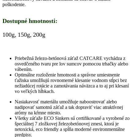
poškodenie.
Dostupné hmotnosti:
100g, 150g, 200g
Priebežná železo-betónová záťaž CATCARE vychádza z
osvedčeného tvaru pre lov sumcov pomocou trhačky alebo
vábením.
Optimálne rozloženie hmotnosti a správne umiestnenie
ťažiska umožňujú rovnomerné klesanie vodnom stĺpci bez
nežiadúcej rotácie a zamotávania náväzca a to aj pri klesaní
vo veľkých hĺbkach.
Nasiakavosť materiálu umožňuje naboostrovať alebo
nadipovať samotnú záťaž a tak dopraviť viac atraktívnej
arómy na kŕmne miesto.
Všetky záťaže ECO Sinkers sú certifikované a vyrobené zo
špeciálnej 7 zložkovej železobetónovej zmesi, ktorá je
netoxická, eco friendly a spĺňa moderné environmentálne
predpisy.